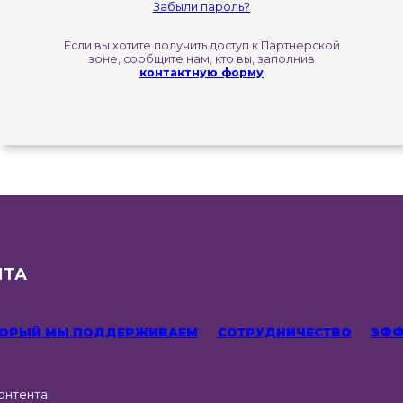
Забыли пароль?
Если вы хотите получить доступ к Партнерской
зоне, сообщите нам, кто вы, заполнив
контактную форму
НТА
ОТОРЫЙ МЫ ПОДДЕРЖИВАЕМ
СОТРУДНИЧЕСТВО
ЭФФ
онтента