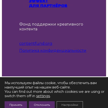
ЭФФЕКТ
ДЛЯ ПАРТНЁРОВ
Фонд поддержки креативного
контента
contentfund.org
Политика конфиденциальности
Мы используем файлы cookie, чтобы обеспечить вам
Copyright CCSF 2026
наилучший опыт на нашем веб-сайте.
You can find out more about which cookies we are using or
switch them off in
settings
.
Created by
Принять
Отклонить
Настройки