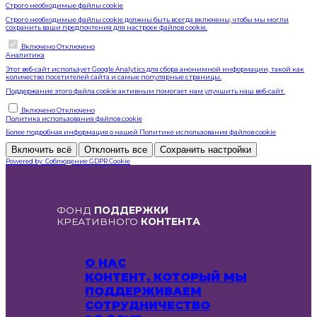
Строго необходимые файлы cookie
Строго необходимые файлы cookie должны быть всегда включены, чтобы мы могли
сохранить ваши предпочтения для настроек файлов cookie.
Включить или отключить файлы cookie
Включено
Отключено
Аналитика
Этот веб-сайт использует Google Analytics для сбора анонимной информации, такой как
количество посетителей сайта и самые популярные страницы.
Поддержание этого файла cookie активным помогает нам улучшить наш веб-сайт.
Включить или отключить файлы cookie
Включено
Отключено
Политика использования файлов cookie
Более подробная информация о нашей
Политике использования файлов cookie
Включить всё
Отклонить все
Сохранить настройки
Powered by
Соблюдение GDPR Cookie
ФОНД
ПОДДЕРЖКИ
КРЕАТИВНОГО
КОНТЕНТА
О НАС
КОНТЕНТ, КОТОРЫЙ МЫ
ПОДДЕРЖИВАЕМ
СОТРУДНИЧЕСТВО